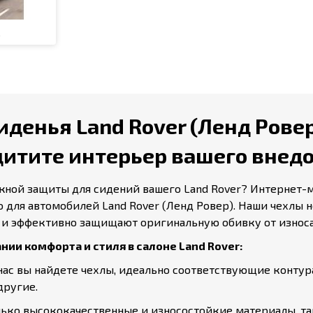
R
енья Land Rover (Ленд Ровер) 
щитите интерьер вашего внед
жной защиты для сидений вашего Land Rover? Интернет-ма
для автомобилей Land Rover (Ленд Ровер). Наши чехлы н
 и эффективно защищают оригинальную обивку от износа
ании комфорта и стиля в салоне Land Rover:
нас вы найдете чехлы, идеально соответствующие контур
 другие.
ко высококачественные и износостойкие материалы, так