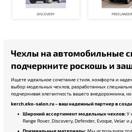
DISCOVERY
FREELANDE
Чехлы на автомобильные сид
подчеркните роскошь и за
Ищете идеальное сочетание стиля, комфорта и наде
выбор модельных чехлов, разработанных специально 
подчеркивая элегантность вашего внедорожника, но
kerch.eko-salon.ru – ваш надежный партнер в созд
Широкий ассортимент модельных чехлов:
У 
Range Rover, Discovery, Defender, Evoque, Velar и
Премиальные материалы:
Мы используем толь