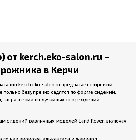
от kerch.eko-salon.ru –
орожника в Керчи
газин kerch.eko-salon.ru предлагает широкий
е только безупречно садятся по форме сидений,
, загрязнений и случайных повреждений.
ам сидений различных моделей Land Rover, включая
ие как экокожа, алькантара и жаккард,