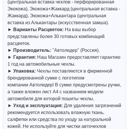
(центральная вставка чехлов - перфорированная
Экокожа), Экокожа+Жаккард (центральная вставка -
Жаккард), Экокожа+Алькантара (центральная
вставка из Алькантары (искусственная замша).
►
Варианты Расцветок:
На ваш выбор
представлены более 30 готовых комбинаций
расцветок.
►
Производитель:
"
Автолидер
" (Россия).
►
Гарантия:
Наш Магазин предоставляет гарантию
1 год на автомобильные чехлы.
►
Упаковка:
Чехлы поставляются в фирменной
брендированной сумке с логотипом
компании
Автолидер
! В сумке предусмотрены ручки,
а также вложен лист А4 с названием модели
автомобиля для которой пошиты чехлы.
►
Уход и эксплуатация:
Для удаления загрязнений
рекомендуется использовать влажную ткань,
салфетки или средства по уходу за натуральной
кожей.
Не используйте для чистки авточехлов