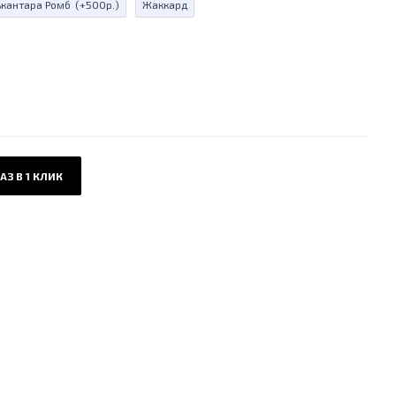
ькантара Ромб
(+500р.)
Жаккард
АЗ В 1 КЛИК