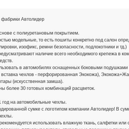
от фабрики Автолидер
снове с полиуретановым покрытием.
стью модельные, то есть пошиты конкретно под салон опре
ировки, изофикс, ремни безопасности, подлокотники и тд.)
едусматривают наличие всего необходимого крепежа в компл
едств.
льзовать в автомобилях оснащенных боковыми подушками б
вставка чехлов - перфорированная Экокожа), Экокожа+Жак
тары (искусственная замша).
ы более 30 готовых комбинаций расцветок.
 год на автомобильные чехлы.
дированной сумке с логотипом компании
Автолидер
! В су
чехлы.
рекомендуется использовать влажную ткань, салфетки или 