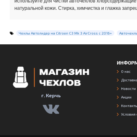
используйте для чистки авточехлов хлорсодержащие
натуральной кожи. Стирка, химчистка и глажка запре
Чехлы Автолидер на Citroen C3 Mk 3 AirCross с 2016+
Авточехлы
ИНФОР
О нас
Доставка
Новости
г. Керчь
Акции
Контакт
Условия