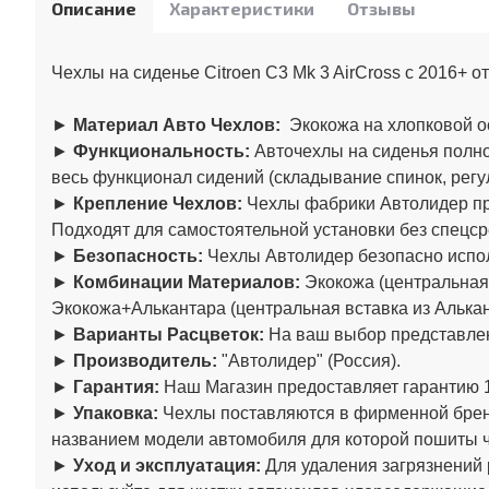
Описание
Характеристики
Отзывы
Чехлы на сиденье Citroen C3 Mk 3 AirCross с 2016+ 
►
Материал Авто Чехлов:
Экокожа на хлопковой о
►
Функциональность:
Авточехлы на сиденья полно
весь функционал сидений (складывание спинок, регул
►
Крепление Чехлов:
Чехлы фабрики
Автолидер
пр
Подходят для самостоятельной установки без спецср
►
Безопасность:
Чехлы
Автолидер
безопасно испо
►
Комбинации Материалов:
Экокожа (центральная 
Экокожа+Алькантара (центральная вставка из Алькан
►
Варианты Расцветок:
На ваш выбор представлен
►
Производитель:
"
Автолидер
" (Россия).
►
Гарантия:
Наш Магазин предоставляет гарантию 1
►
Упаковка:
Чехлы поставляются в фирменной брен
названием модели автомобиля для которой пошиты 
►
Уход и эксплуатация:
Для удаления загрязнений 