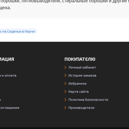
 порошки, пятновыводители, стиральные порошки и другие
щена.
 на Сиденья в Керчи
МАЦИЯ
ПОКУПАТЕЛЮ
Личный кабинет
 и оплата
История заказов
Избранное
Карта сайта
ы
Политика Безопасности
 соглашения
Производители