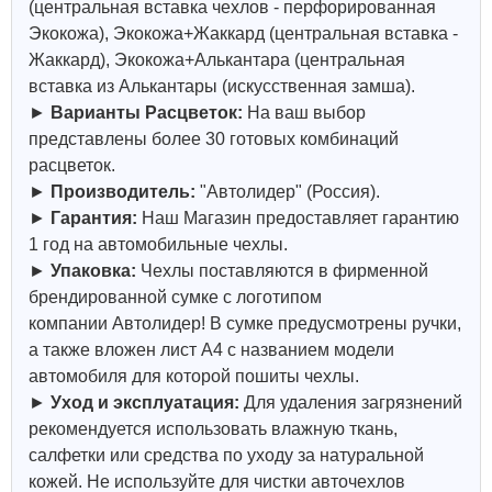
(центральная вставка чехлов - перфорированная
Экокожа), Экокожа+Жаккард (центральная вставка -
Жаккард), Экокожа+Алькантара (центральная
вставка из Алькантары (искусственная замша).
►
Варианты Расцветок:
На ваш выбор
представлены более 30 готовых комбинаций
расцветок.
►
Производитель:
"
Автолидер
" (Россия).
►
Гарантия:
Наш Магазин предоставляет гарантию
1 год на автомобильные чехлы.
►
Упаковка:
Чехлы поставляются в фирменной
брендированной сумке с логотипом
компании
Автолидер
! В сумке предусмотрены ручки,
а также вложен лист А4 с названием модели
автомобиля для которой пошиты чехлы.
►
Уход и эксплуатация:
Для удаления загрязнений
рекомендуется использовать влажную ткань,
салфетки или средства по уходу за натуральной
кожей.
Не используйте для чистки авточехлов