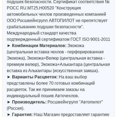
подушек безопасности. Сертификат соответствия №
РОСС RU.МТ25.Н00520 "Конструкция
автомобильных чехлов произведенных компанией
ООО Росшвейнгрупп АВТОПИЛОТ не препятствует
срабатыванию подушки безопасности".
Международный стандарт качества
подтвержденный сертификатом ГОСТ ISO 9001-2011
►
Комбинации Материалов:
Экокожа
(центральная вставка чехлов - перфорированная
Экокожа), Экокожа+Велюр (центральная вставка -
премиум велюр), Экокожа+Алькантара (центральная
вставка из Алькантары (искусственная замша).
►
Варианты Расцветок:
На ваш выбор
представлены более 70 готовых комбинаций
расцветок. Так же принимаем заказы на
индивидуальный пошив Авточехлов.
►
Производитель:
Росшвейнгрупп "Автопилот"
(Россия).
►
Гарантия:
Наш Магазин предоставляет гарантию