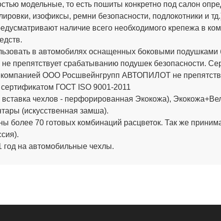
стью модельные, то есть пошиты конкретно под салон опре
ировки, изофиксы, ремни безопасности, подлокотники и тд.
дусматривают наличие всего необходимого крепежа в компле
едств.
ьзовать в автомобилях оснащенных боковыми подушками бе
 не препятствует срабатыванию подушек безопасности. 
х компанией ООО Росшвейнгрупп АВТОПИЛОТ не препятству
 сертификатом ГОСТ ISO 9001-2011
вставка чехлов - перфорированная Экокожа), Экокожа+Вел
тары (искусственная замша).
ы более 70 готовых комбинаций расцветок. Так же приним
сия).
 год на автомобильные чехлы.