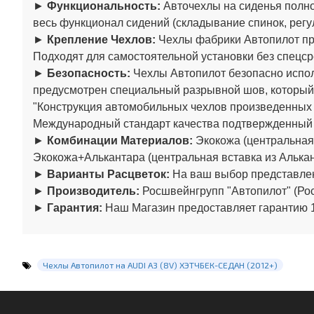
►
Функциональность:
Авточехлы на сиденья полно
весь функционал сидений (складывание спинок, регул
►
Крепление Чехлов:
Чехлы фабрики Автопилот пре
Подходят для самостоятельной установки без спецср
►
Безопасность:
Чехлы Автопилот безопасно испол
предусмотрен специальный разрывной шов, который
"Конструкция автомобильных чехлов произведенны
Международный стандарт качества подтвержденный
►
Комбинации Материалов:
Экокожа (центральная 
Экокожа+Алькантара (центральная вставка из Алькан
►
Варианты Расцветок:
На ваш выбор представлен
►
Производитель:
Росшвейнгрупп "Автопилот" (Рос
►
Гарантия:
Наш Магазин предоставляет гарантию 1
Чехлы Автопилот на AUDI A3 (8V) ХЭТЧБЕК-СЕДАН (2012+)