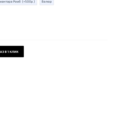
ькантара Ромб
(+500р.)
Велюр
АЗ В 1 КЛИК