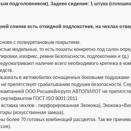
литым подголовником), Заднее сидение: 1 штука (сплошн
ней спинке есть откидной подлокотник, на чехлах отвер
снове с полиуретановым покрытием.
стью модельные, то есть пошиты конкретно под салон опре
ировки, изофикс, ремни безопасности, подлокотники и тд.)
дусматривают наличие всего необходимого крепежа в компле
едств.
ьзовать в автомобилях оснащенных боковыми подушками бе
 не препятствует срабатыванию подушек безопасности. 
х компанией ООО Росшвейнгрупп АВТОПИЛОТ не препятству
 сертификатом ГОСТ ISO 9001-2011
вставка чехлов - перфорированная Экокожа), Экокожа+Вел
тары (искусственная замша).
ы более 70 готовых комбинаций расцветок. Так же приним
сия).