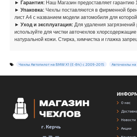
►
Гарантия:
Наш Магазин предоставляет гарантию 1
►
Упаковка:
Чехлы поставляются в фирменной бренд
лист А4 с названием модели автомобиля для которой
►
Уход и эксплуатация:
Для удаления загрязнений 
используйте для чистки авточехлов хлорсодержащие
натуральной кожи. Стирка, химчистка и глажка запре
Чехлы Автопилот на BMW X1 (E-84) с 2009-2015
Авточехлы на
ИНФОР
О нас
Доставка
Новости
г. Керчь
Акции
Контакт