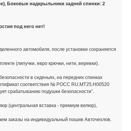
ое), Боковые надкрыльники задней спинки: 2
стия под него нет!
деленного автомобиля, после установки сохраняется
кте (липучки, евро крючки, нити, веревки).
зопасности в сиденьях, на передних спинках
Сертификат соответствия № РОСС RU.МТ25.Н00520
ет срабатыванию подушки безопасности".
юр (центральная вставка - премиум велюр),
аем заказы на индивидуальный пошив Авточехлов.