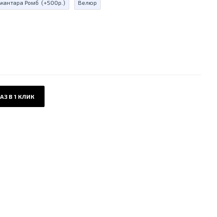
ькантара Ромб
(+500р.)
Велюр
АЗ В 1 КЛИК