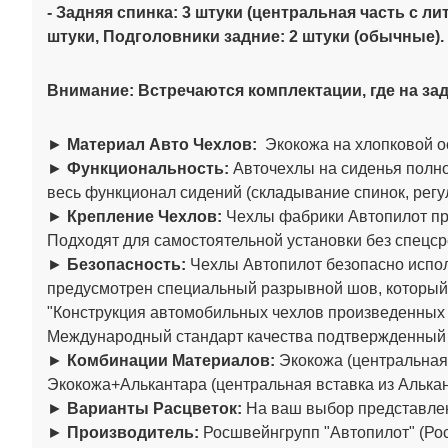
- Задняя спинка: 3 штуки (центральная часть с 
штуки, Подголовники задние: 2 штуки (обычные).
Внимание: Встречаются комплектации, где на зад
►
Материал Авто Чехлов:
Экокожа на хлопковой о
►
Функциональность:
Авточехлы на сиденья полно
весь функционал сидений (складывание спинок, регул
►
Крепление Чехлов:
Чехлы фабрики Автопилот пре
Подходят для самостоятельной установки без спецср
►
Безопасность:
Чехлы Автопилот безопасно испол
предусмотрен специальный разрывной шов, который
"Конструкция автомобильных чехлов произведенны
Международный стандарт качества подтвержденный
►
Комбинации Материалов:
Экокожа (центральная 
Экокожа+Алькантара (центральная вставка из Алькан
►
Варианты Расцветок:
На ваш выбор представлен
►
Производитель:
Росшвейнгрупп "Автопилот" (Рос