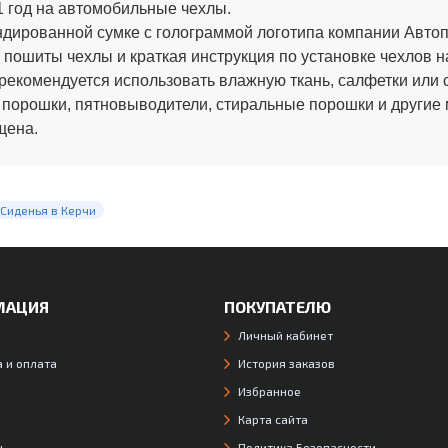
 год на автомобильные чехлы.
ированной сумке с голограммой логотипа компании Автопи
 пошиты чехлы и краткая инструкция по установке чехлов н
рекомендуется использовать влажную ткань, салфетки или 
 порошки, пятновыводители, стиральные порошки и другие
щена.
 Сиденья в Керчи
МАЦИЯ
ПОКУПАТЕЛЮ
Личный кабинет
 и оплата
История заказов
Избранное
Карта сайта
ы
Политика Безопасности