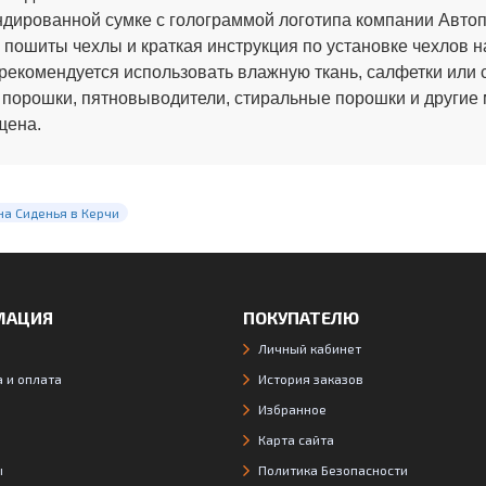
ированной сумке с голограммой логотипа компании Автопи
 пошиты чехлы и краткая инструкция по установке чехлов н
рекомендуется использовать влажную ткань, салфетки или 
 порошки, пятновыводители, стиральные порошки и другие
щена.
на Сиденья в Керчи
МАЦИЯ
ПОКУПАТЕЛЮ
Личный кабинет
 и оплата
История заказов
Избранное
Карта сайта
ы
Политика Безопасности