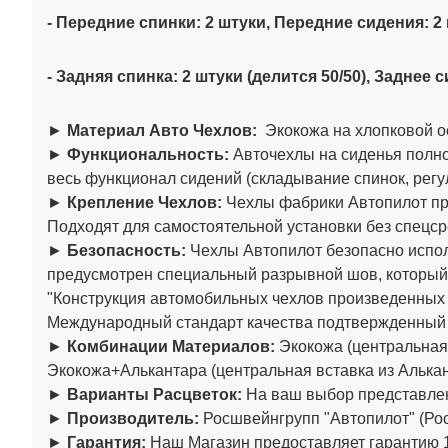
- Передние спинки: 2 штуки, Передние сидения: 2
- Задняя спинка: 2 штуки (делится 50/50), Заднее 
►
Материал Авто Чехлов:
Экокожа на хлопковой о
►
Функциональность:
Авточехлы на сиденья полно
весь функционал сидений (складывание спинок, регул
►
Крепление Чехлов:
Чехлы фабрики Автопилот пре
Подходят для самостоятельной установки без спецср
►
Безопасность:
Чехлы Автопилот безопасно испол
предусмотрен специальный разрывной шов, который
"Конструкция автомобильных чехлов произведенны
Международный стандарт качества подтвержденный
►
Комбинации Материалов:
Экокожа (центральная 
Экокожа+Алькантара (центральная вставка из Алькан
►
Варианты Расцветок:
На ваш выбор представлен
►
Производитель:
Росшвейнгрупп "Автопилот" (Рос
►
Гарантия:
Наш Магазин предоставляет гарантию 1