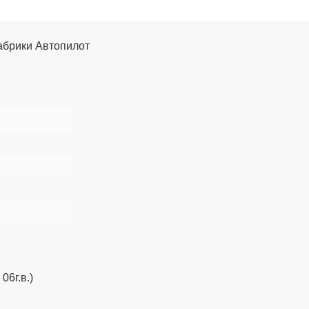
фабрики Автопилот
06г.в.)