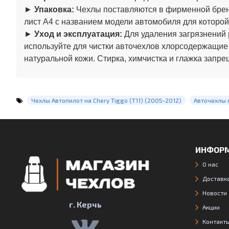
►
Упаковка:
Чехлы поставляются в фирменной бренд
лист А4 с названием модели автомобиля для которой
►
Уход и эксплуатация:
Для удаления загрязнений 
используйте для чистки авточехлов хлорсодержащие
натуральной кожи. Стирка, химчистка и глажка запре
Чехлы Автопилот на Chery Tiggo (Т11) (2005-2012)
Авточехлы 
ИНФОР
О нас
Доставка
Новости
г. Керчь
Акции
Контакт