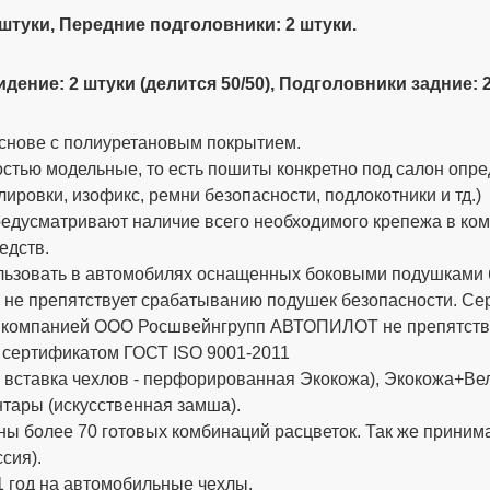
 штуки, Передние подголовники: 2 штуки.
сидение: 2 штуки (делится 50/50), Подголовники задние:
снове с полиуретановым покрытием.
стью модельные, то есть пошиты конкретно под салон опре
ировки, изофикс, ремни безопасности, подлокотники и тд.)
дусматривают наличие всего необходимого крепежа в компле
едств.
ьзовать в автомобилях оснащенных боковыми подушками бе
 не препятствует срабатыванию подушек безопасности. 
х компанией ООО Росшвейнгрупп АВТОПИЛОТ не препятству
 сертификатом ГОСТ ISO 9001-2011
вставка чехлов - перфорированная Экокожа), Экокожа+Вел
тары (искусственная замша).
ы более 70 готовых комбинаций расцветок. Так же приним
сия).
 год на автомобильные чехлы.