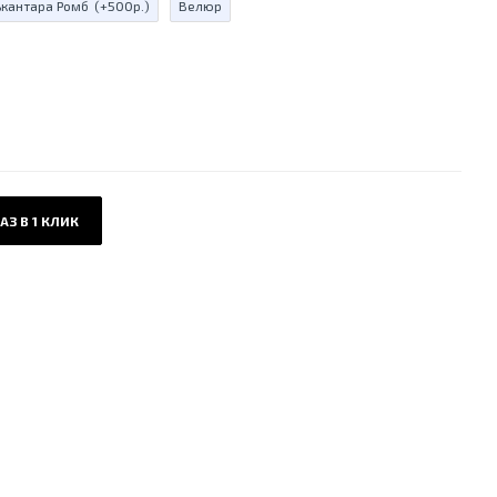
ькантара Ромб
(+500р.)
Велюр
АЗ В 1 КЛИК