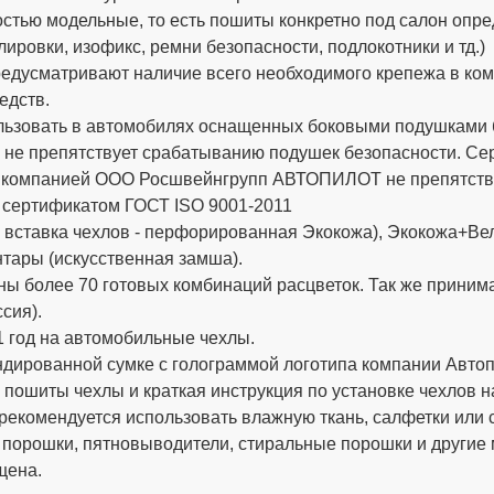
стью модельные, то есть пошиты конкретно под салон опре
ировки, изофикс, ремни безопасности, подлокотники и тд.)
дусматривают наличие всего необходимого крепежа в компле
едств.
ьзовать в автомобилях оснащенных боковыми подушками бе
 не препятствует срабатыванию подушек безопасности. 
х компанией ООО Росшвейнгрупп АВТОПИЛОТ не препятству
 сертификатом ГОСТ ISO 9001-2011
вставка чехлов - перфорированная Экокожа), Экокожа+Вел
тары (искусственная замша).
ы более 70 готовых комбинаций расцветок. Так же приним
сия).
 год на автомобильные чехлы.
ированной сумке с голограммой логотипа компании Автопи
 пошиты чехлы и краткая инструкция по установке чехлов н
рекомендуется использовать влажную ткань, салфетки или 
 порошки, пятновыводители, стиральные порошки и другие
щена.