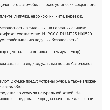
деленного автомобиля, после установки сохраняется
кте (липучки, евро крючки, нити, веревки).
зопасности в сиденьях, на передних спинках
Сертификат соответствия № РОСС RU.МТ25.Н00520
ет срабатыванию подушки безопасности".
юр (центральная вставка - премиум велюр),
аем заказы на индивидуальный пошив Авточехлов.
лот! В сумке предусмотрены ручки, а также вложен
а автомобиль.
средства по уходу за натуральной кожей.
Не
 моющие средства, не предназначенные для чистки