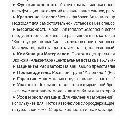
►
Функциональность:
Авточехлы на сиденья полно
весь функционал сидений (складывание спинок, регул
►
Крепление Чехлов:
Чехлы фабрики Автопилот пре
Подходят для самостоятельной установки без спецср
►
Безопасность:
Чехлы Автопилот безопасно испол
предусмотрен специальный разрывной шов, который
"Конструкция автомобильных чехлов произведенны
Международный стандарт качества подтвержденный
►
Комбинации Материалов:
Экокожа (центральная 
Экокожа+Алькантара (центральная вставка из Алькан
►
Варианты Расцветок:
На ваш выбор представлен
►
Производитель:
Росшвейнгрупп "Автопилот" (Рос
►
Гарантия:
Наш Магазин предоставляет гарантию 1
►
Упаковка:
Чехлы поставляются в фирменной бренд
лист А4 с названием модели автомобиля для которой
►
Уход и эксплуатация:
Для удаления загрязнений 
используйте для чистки авточехлов хлорсодержащие
натуральной кожи. Стирка, химчистка и глажка запре