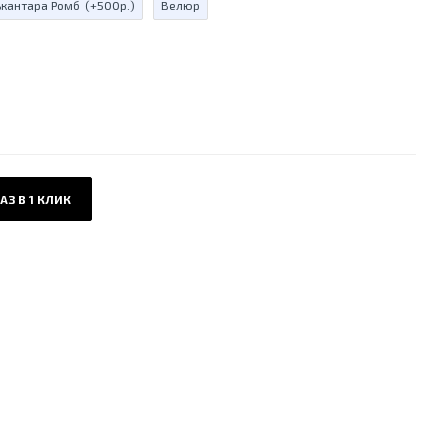
ькантара Ромб
(+500р.)
Велюр
АЗ В 1 КЛИК