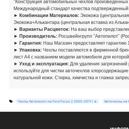
"Конструкция автомобильных чехлов произведенны
Международный стандарт качества подтвержденный
►
Комбинации Материалов:
Экокожа (центральная 
Экокожа+Алькантара (центральная вставка из Алькан
►
Варианты Расцветок:
На ваш выбор представлен
►
Производитель:
Росшвейнгрупп "Автопилот" (Рос
►
Гарантия:
Наш Магазин предоставляет гарантию 1
►
Упаковка:
Чехлы поставляются в фирменной бренд
лист А4 с названием модели автомобиля для которой
►
Уход и эксплуатация:
Для удаления загрязнений 
используйте для чистки авточехлов хлорсодержащие
натуральной кожи. Стирка, химчистка и глажка запре
Чехлы Автопилот на Ford Focus 2 2005-2011 г.в.
Авточехлы на 
ИНФОР