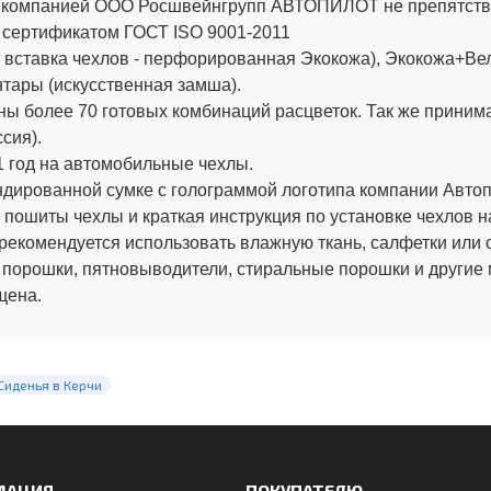
х компанией ООО Росшвейнгрупп АВТОПИЛОТ не препятству
 сертификатом ГОСТ ISO 9001-2011
вставка чехлов - перфорированная Экокожа), Экокожа+Вел
тары (искусственная замша).
ы более 70 готовых комбинаций расцветок. Так же приним
сия).
 год на автомобильные чехлы.
ированной сумке с голограммой логотипа компании Автопи
 пошиты чехлы и краткая инструкция по установке чехлов н
рекомендуется использовать влажную ткань, салфетки или 
 порошки, пятновыводители, стиральные порошки и другие
щена.
Сиденья в Керчи
МАЦИЯ
ПОКУПАТЕЛЮ