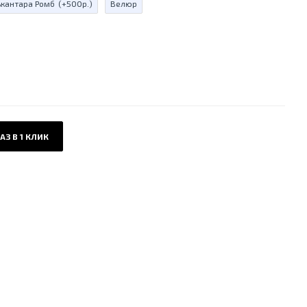
ькантара Ромб
(+500р.)
Велюр
АЗ В 1 КЛИК