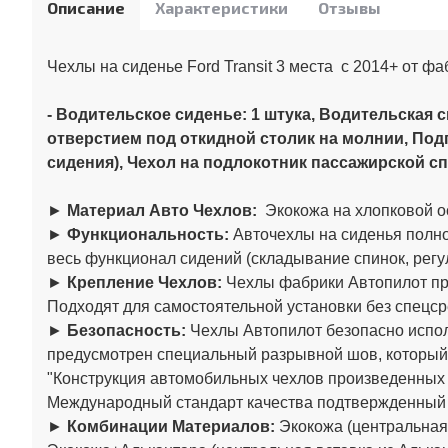
Описание
Характеристики
Отзывы
Чехлы на сиденье Ford Transit 3 места c 2014+ от ф
- Водительское сиденье: 1 штука, Водительская сп
отверстием под откидной столик на молнии, Под
сидения),
Чехол на подлокотник пассажирской спи
►
Материал Авто Чехлов:
Экокожа на хлопковой о
►
Функциональность:
Авточехлы на сиденья полно
весь функционал сидений (складывание спинок, регул
►
Крепление Чехлов:
Чехлы фабрики Автопилот пре
Подходят для самостоятельной установки без спецср
►
Безопасность:
Чехлы Автопилот безопасно испол
предусмотрен специальный разрывной шов, который
"Конструкция автомобильных чехлов произведенны
Международный стандарт качества подтвержденный
►
Комбинации Материалов:
Экокожа (центральная 