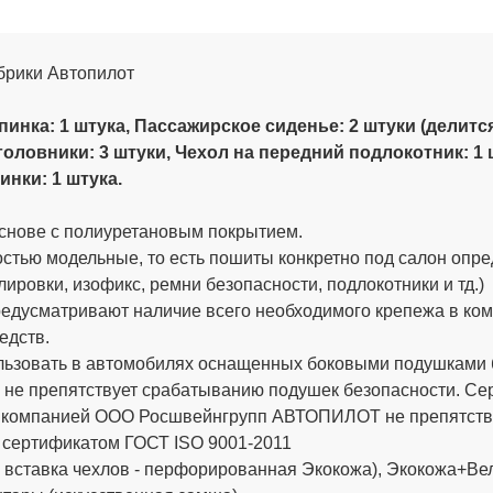
абрики Автопилот
инка: 1 штука, Пассажирское сиденье: 2 штуки (делится 
головники: 3 штуки,
Чехол на передний подлокотник: 1 
нки: 1 штука.
снове с полиуретановым покрытием.
стью модельные, то есть пошиты конкретно под салон опре
ировки, изофикс, ремни безопасности, подлокотники и тд.)
дусматривают наличие всего необходимого крепежа в компле
едств.
ьзовать в автомобилях оснащенных боковыми подушками бе
 не препятствует срабатыванию подушек безопасности. 
х компанией ООО Росшвейнгрупп АВТОПИЛОТ не препятству
 сертификатом ГОСТ ISO 9001-2011
вставка чехлов - перфорированная Экокожа), Экокожа+Вел