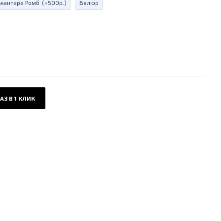
ькантара Ромб
(+500р.)
Велюр
АЗ В 1 КЛИК