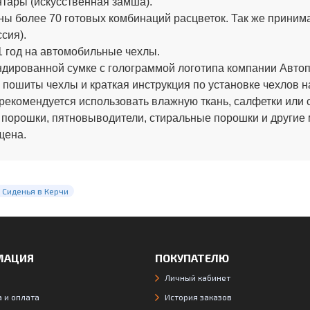
тары (искусственная замша).
ы более 70 готовых комбинаций расцветок. Так же приним
сия).
 год на автомобильные чехлы.
ированной сумке с голограммой логотипа компании Автопи
 пошиты чехлы и краткая инструкция по установке чехлов н
рекомендуется использовать влажную ткань, салфетки или 
 порошки, пятновыводители, стиральные порошки и другие
щена.
 Сиденья в Керчи
МАЦИЯ
ПОКУПАТЕЛЮ
Личный кабинет
 и оплата
История заказов