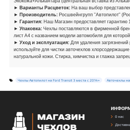
Экокожа+Алькантара (центральная вставка из Алькан
►
Варианты Расцветок:
На ваш выбор представлен
►
Производитель:
Росшвейнгрупп "Автопилот" (Рос
►
Гарантия:
Наш Магазин предоставляет гарантию 1
►
Упаковка:
Чехлы поставляются в фирменной бренд
лист А4 с названием модели автомобиля для которой
►
Уход и эксплуатация:
Для удаления загрязнений 
используйте для чистки авточехлов хлорсодержащие
натуральной кожи. Стирка, химчистка и глажка запре
Чехлы Автопилот на Ford Transit 3 места c 2014+
Авточехлы на
ИНФОР
О нас
Доставка