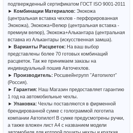
подтвержденный сертификатом ГОСТ ISO 9001-2011
►
Комбинации Материалов:
Экокожа
(центральная вставка чехлов - перфорированная
Экокожа), Экокожа+Велюр (центральная вставка -
премиум велюр), Экокожа+Алькантара (центральная
вставка из Алькантары (искусственная замша).
►
Варианты Расцветок:
На ваш выбор
представлены более 70 готовых комбинаций
расцветок. Так же принимаем заказы на
индивидуальный пошив Авточехлов.
►
Производитель:
Росшвейнгрупп "Автопилот"
(Россия).
►
Гарантия:
Наш Магазин предоставляет гарантию
1 год на автомобильные чехлы.
►
Упаковка:
Чехлы поставляются в фирменной
брендированной сумке с голограммой логотипа
компании Автопилот! В сумке предусмотрены ручки,
а также вложен лист А4 с названием модели
автомобиля для которой пошиты чехлы и краткая