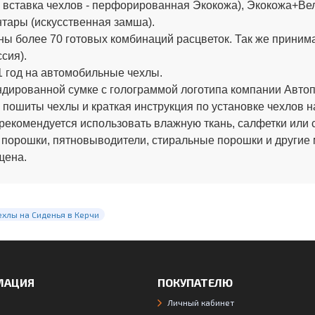
вставка чехлов - перфорированная Экокожа), Экокожа+Вел
тары (искусственная замша).
ы более 70 готовых комбинаций расцветок. Так же приним
сия).
 год на автомобильные чехлы.
ированной сумке с голограммой логотипа компании Автопи
 пошиты чехлы и краткая инструкция по установке чехлов н
рекомендуется использовать влажную ткань, салфетки или 
 порошки, пятновыводители, стиральные порошки и другие
щена.
ехлы на Сиденья в Керчи
МАЦИЯ
ПОКУПАТЕЛЮ
Личный кабинет