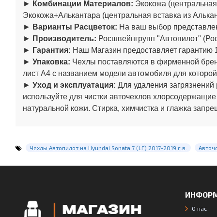
►
Комбинации Материалов:
Экокожа (центральная 
Экокожа+Алькантара (центральная вставка из Алькан
►
Варианты Расцветок:
На ваш выбор представлен
►
Производитель:
Росшвейнгрупп "Автопилот" (Рос
►
Гарантия:
Наш Магазин предоставляет гарантию 1
►
Упаковка:
Чехлы поставляются в фирменной бренд
лист А4 с названием модели автомобиля для которой
►
Уход и эксплуатация:
Для удаления загрязнений 
используйте для чистки авточехлов хлорсодержащие
натуральной кожи. Стирка, химчистка и глажка запре
Чехлы Автопилот на Hyundai Sonata 7 (LF) 2017-2019 г.в.
Авточ
ИНФОР
О нас