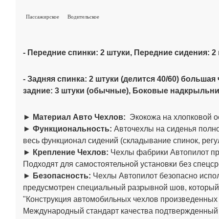
Пассажирское
Водительское
- Передние спинки: 2 штуки, Передние сидения: 2
- Задняя спинка: 2 штуки (делится 40/60)
большая 
задние: 3 штуки (обычные),
Боковые надкрыльники
►
Материал Авто Чехлов:
Экокожа на хлопковой о
►
Функциональность:
Авточехлы на сиденья полно
весь функционал сидений (складывание спинок, регул
►
Крепление Чехлов:
Чехлы фабрики Автопилот пре
Подходят для самостоятельной установки без спецср
►
Безопасность:
Чехлы Автопилот безопасно испол
предусмотрен специальный разрывной шов, который
"Конструкция автомобильных чехлов произведенны
Международный стандарт качества подтвержденный