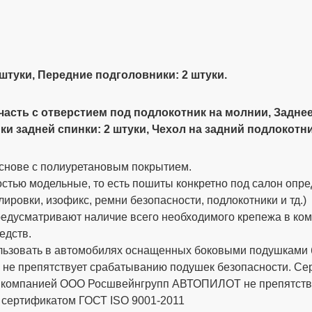
 штуки, Передние подголовники: 2 штуки.
часть с отверстием под подлокотник на молнии
, Задне
 задней спинки: 2 штуки, Чехол на задний подлокотник
снове с полиуретановым покрытием.
стью модельные, то есть пошиты конкретно под салон опре
ировки, изофикс, ремни безопасности, подлокотники и тд.)
дусматривают наличие всего необходимого крепежа в компле
едств.
ьзовать в автомобилях оснащенных боковыми подушками бе
 не препятствует срабатыванию подушек безопасности. 
х компанией ООО Росшвейнгрупп АВТОПИЛОТ не препятству
 сертификатом ГОСТ ISO 9001-2011