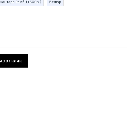
ькантара Ромб
(+500р.)
Велюр
АЗ В 1 КЛИК