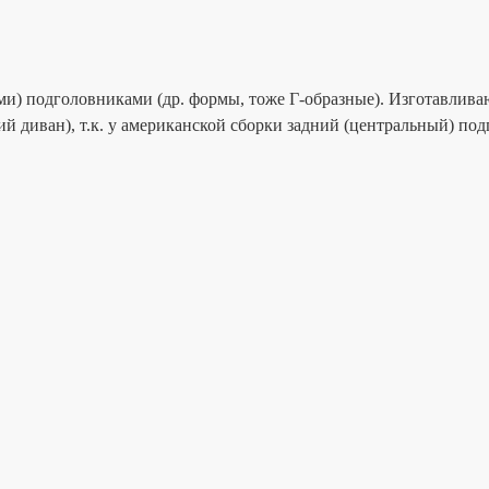
и) подголовниками (др. формы, тоже Г-образные). Изготавливаю
й диван), т.к. у американской сборки задний (центральный) под