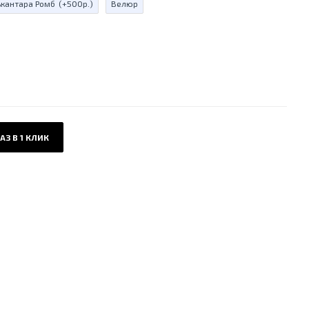
ькантара Ромб
(+500р.)
Велюр
АЗ В 1 КЛИК