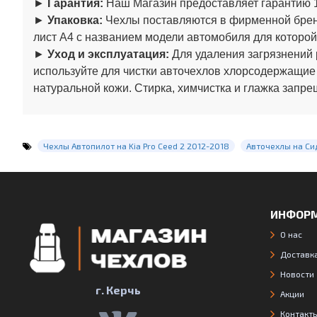
►
Гарантия:
Наш Магазин предоставляет гарантию 1
►
Упаковка:
Чехлы поставляются в фирменной бренд
лист А4 с названием модели автомобиля для которой
►
Уход и эксплуатация:
Для удаления загрязнений 
используйте для чистки авточехлов хлорсодержащие
натуральной кожи. Стирка, химчистка и глажка запре
Чехлы Автопилот на Kia Pro Ceed 2 2012-2018
Авточехлы на Си
ИНФОР
О нас
Доставка
Новости
г. Керчь
Акции
Контакт