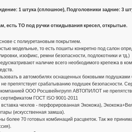
сидение: 1 штука (сплошное),
Подголовники задние: 3 шту
м, есть ТО под ручки откидывания кресел, открытые.
снове с полиуретановым покрытием.
стью модельные, то есть пошиты конкретно под салон опре
ировки, изофикс, ремни безопасности, подлокотники и тд.)
дусматривают наличие всего необходимого крепежа в компле
едств.
ьзовать в автомобилях оснащенных боковыми подушками бе
 не препятствует срабатыванию подушек безопасности. 
х компанией ООО Росшвейнгрупп АВТОПИЛОТ не препятству
 сертификатом ГОСТ ISO 9001-2011
вставка чехлов - перфорированная Экокожа), Экокожа+Вел
тары (искусственная замша).
ы более 70 готовых комбинаций расцветок. Так же приним
сия).