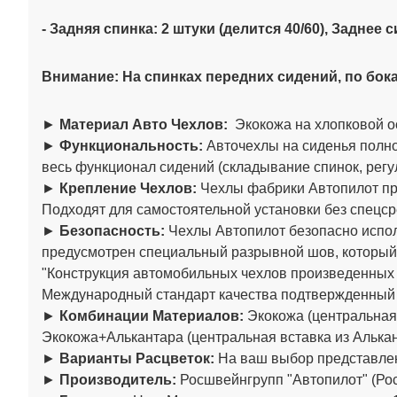
- Задняя спинка: 2 штуки (делится 40/60)
, Заднее 
Внимание: На спинках передних сидений, по бока
►
Материал Авто Чехлов:
Экокожа на хлопковой о
►
Функциональность:
Авточехлы на сиденья полно
весь функционал сидений (складывание спинок, регул
►
Крепление Чехлов:
Чехлы фабрики Автопилот пре
Подходят для самостоятельной установки без спецср
►
Безопасность:
Чехлы Автопилот безопасно испол
предусмотрен специальный разрывной шов, который
"Конструкция автомобильных чехлов произведенны
Международный стандарт качества подтвержденный
►
Комбинации Материалов:
Экокожа (центральная 
Экокожа+Алькантара (центральная вставка из Алькан
►
Варианты Расцветок:
На ваш выбор представлен
►
Производитель:
Росшвейнгрупп "Автопилот" (Рос