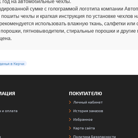
 год на автомобильные чехлы.
ированной сумке с голограммой логотипа компании Автопи
 пошиты чехлы и краткая инструкция по установке чехлов н
рекомендуется использовать влажную ткань, салфетки или 
 порошки, пятновыводители, стиральные порошки и другие
щена.
денья в Керчи
МАЦИЯ
ПОКУПАТЕЛЮ
Личный кабинет
 и оплата
История заказов
Избранное
Карта сайта
ы
Политика Безопасности