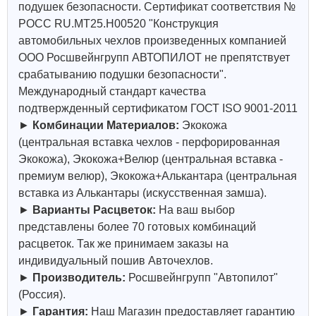
подушек безопасности. Сертификат соответствия №
РОСС RU.МТ25.Н00520 "Конструкция
автомобильных чехлов произведенных компанией
ООО Росшвейнгрупп АВТОПИЛОТ не препятствует
срабатыванию подушки безопасности".
Международный стандарт качества
подтвержденный сертификатом ГОСТ ISO 9001-2011
►
Комбинации Материалов:
Экокожа
(центральная вставка чехлов - перфорированная
Экокожа), Экокожа+Велюр (центральная вставка -
премиум велюр), Экокожа+Алькантара (центральная
вставка из Алькантары (искусственная замша).
►
Варианты Расцветок:
На ваш выбор
представлены более 70 готовых комбинаций
расцветок. Так же принимаем заказы на
индивидуальный пошив Авточехлов.
►
Производитель:
Росшвейнгрупп "Автопилот"
(Россия).
►
Гарантия:
Наш Магазин предоставляет гарантию