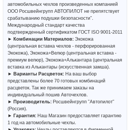
автомобильных чехлов произведенных компанией
ООО Росшвейнгрупп АВТОПИЛОТ не препятствует
срабатыванию подушки безопасности".
Международный стандарт качества
подтвержденный сертификатом ГОСТ ISO 9001-2011
►
Комбинации Материалов:
Экокожа
(центральная вставка чехлов - перфорированная
Экокожа), Экокожа+Велюр (центральная вставка -
премиум велюр), Экокожа+Алькантара (центральная
вставка из Алькантары (искусственная замша).
►
Варианты Расцветок:
На ваш выбор
представлены более 70 готовых комбинаций
расцветок. Так же принимаем заказы на
индивидуальный пошив Авточехлов.
►
Производитель:
Росшвейнгрупп "Автопилот"
(Россия).
►
Гарантия:
Наш Магазин предоставляет гарантию
1 год на автомобильные чехлы.
►
Упаковка:
Чехлы поставляются в фирменной