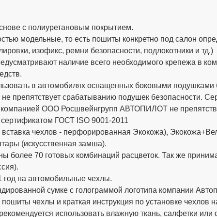
снове с полиуретановым покрытием.
стью модельные, то есть пошиты конкретно под салон опре
ировки, изофикс, ремни безопасности, подлокотники и тд.)
дусматривают наличие всего необходимого крепежа в компле
едств.
ьзовать в автомобилях оснащенных боковыми подушками бе
 не препятствует срабатыванию подушек безопасности. 
х компанией ООО Росшвейнгрупп АВТОПИЛОТ не препятству
 сертификатом ГОСТ ISO 9001-2011
вставка чехлов - перфорированная Экокожа), Экокожа+Вел
тары (искусственная замша).
ы более 70 готовых комбинаций расцветок. Так же приним
сия).
 год на автомобильные чехлы.
ированной сумке с голограммой логотипа компании Автопи
 пошиты чехлы и краткая инструкция по установке чехлов н
рекомендуется использовать влажную ткань, салфетки или 