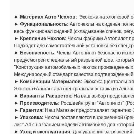
►
Материал Авто Чехлов:
Экокожа на хлопковой о
►
Функциональность:
Авточехлы на сиденья полно
весь функционал сидений (складывание спинок, регул
►
Крепление Чехлов:
Чехлы фабрики Автопилот пре
Подходят для самостоятельной установки без спецср
►
Безопасность:
Чехлы Автопилот безопасно испол
предусмотрен специальный разрывной шов, который
"Конструкция автомобильных чехлов произведенны
Международный стандарт качества подтвержденный
►
Комбинации Материалов:
Экокожа (центральная 
Экокожа+Алькантара (центральная вставка из Алькан
►
Варианты Расцветок:
На ваш выбор представлен
►
Производитель:
Росшвейнгрупп "Автопилот" (Рос
►
Гарантия:
Наш Магазин предоставляет гарантию 1
►
Упаковка:
Чехлы поставляются в фирменной бренд
лист А4 с названием модели автомобиля для которой
►
Уход и эксплуатация:
Для удаления загрязнений 