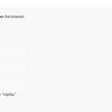
ики Автопилот
 "горбы"