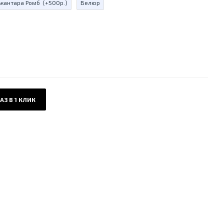
ькантара Ромб
(+500р.)
Велюр
АЗ В 1 КЛИК