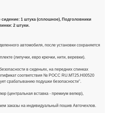
е сидение: 1 штука (сплошное),
Подголовники
инки: 2 штуки.
деленного автомобиля, после установки сохраняется
кте (липучки, евро крючки, нити, веревки).
зопасности в сиденьях, на передних спинках
Сертификат соответствия № РОСС RU.МТ25.Н00520
ет срабатыванию подушки безопасности".
юр (центральная вставка - премиум велюр),
аем заказы на индивидуальный пошив Авточехлов.