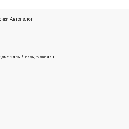
брики Автопилот
подлокотник + надкрыльники