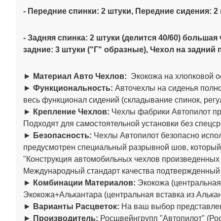
- Передние спинки: 2 штуки, Передние сидения: 2
- Задняя спинка: 2 штуки (делится 40/60) больша
задние: 3 штуки ("Г" образные), Чехол на задний 
►
Материал Авто Чехлов:
Экокожа на хлопковой о
►
Функциональность:
Авточехлы на сиденья полно
весь функционал сидений (складывание спинок, регул
►
Крепление Чехлов:
Чехлы фабрики Автопилот пре
Подходят для самостоятельной установки без спецср
►
Безопасность:
Чехлы Автопилот безопасно испол
предусмотрен специальный разрывной шов, который
"Конструкция автомобильных чехлов произведенны
Международный стандарт качества подтвержденный
►
Комбинации Материалов:
Экокожа (центральная 
Экокожа+Алькантара (центральная вставка из Алькан
►
Варианты Расцветок:
На ваш выбор представлен
►
Производитель:
Росшвейнгрупп "Автопилот" (Рос