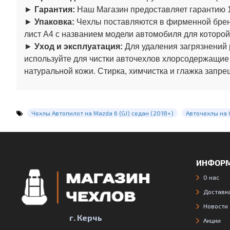
►
Гарантия:
Наш Магазин предоставляет гарантию 1
►
Упаковка:
Чехлы поставляются в фирменной бренд
лист А4 с названием модели автомобиля для которой
►
Уход и эксплуатация:
Для удаления загрязнений 
используйте для чистки авточехлов хлорсодержащие
натуральной кожи. Стирка, химчистка и глажка запре
Чехлы Автопилот на Mazda 6 (GJ) седан (2018+)
Авточехлы на 
ИНФОР
О нас
Доставка
Новости
г. Керчь
Акции