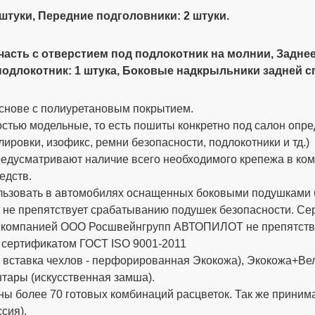
 штуки, Передние подголовники: 2 штуки.
я часть с отверстием под подлокотник на молнии, Задне
подлокотник: 1 штука,
Боковые надкрыльники задней сп
снове с полиуретановым покрытием.
стью модельные, то есть пошиты конкретно под салон опре
ировки, изофикс, ремни безопасности, подлокотники и тд.)
дусматривают наличие всего необходимого крепежа в компле
едств.
ьзовать в автомобилях оснащенных боковыми подушками бе
 не препятствует срабатыванию подушек безопасности. 
х компанией ООО Росшвейнгрупп АВТОПИЛОТ не препятству
 сертификатом ГОСТ ISO 9001-2011
вставка чехлов - перфорированная Экокожа), Экокожа+Вел
тары (искусственная замша).
ы более 70 готовых комбинаций расцветок. Так же приним
сия).