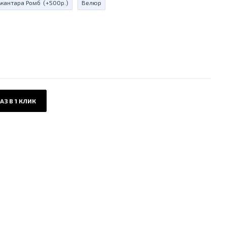
ькантара Ромб
(+500р.)
Велюр
АЗ В 1 КЛИК