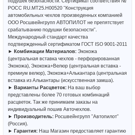
подушек безопасности. Сертификат соответствия №
РОСС RU.МТ25.Н00520 "Конструкция
автомобильных чехлов произведенных компанией
ООО Росшвейнгрупп АВТОПИЛОТ не препятствует
срабатыванию подушки безопасности".
Международный стандарт качества
подтвержденный сертификатом ГОСТ ISO 9001-2011
►
Комбинации Материалов:
Экокожа
(центральная вставка чехлов - перфорированная
Экокожа), Экокожа+Велюр (центральная вставка -
премиум велюр), Экокожа+Алькантара (центральная
вставка из Алькантары (искусственная замша).
►
Варианты Расцветок:
На ваш выбор
представлены более 70 готовых комбинаций
расцветок. Так же принимаем заказы на
индивидуальный пошив Авточехлов.
►
Производитель:
Росшвейнгрупп "Автопилот"
(Россия).
►
Гарантия:
Наш Магазин предоставляет гарантию