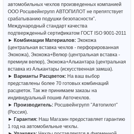
автомобильных чехлов произведенных компанией
ООО Росшвейнгрупп АВТОПИЛОТ не препятствует
срабатыванию подушки безопасности".
Международный стандарт качества
подтвержденный сертификатом ГОСТ ISO 9001-2011
►
Комбинации Материалов:
Экокожа
(центральная вставка чехлов - перфорированная
Экокожа), Экокожа+Велюр (центральная вставка -
премиум велюр), Экокожа+Алькантара (центральная
вставка из Алькантары (искусственная замша).
►
Варианты Расцветок:
На ваш выбор
представлены более 70 готовых комбинаций
расцветок. Так же принимаем заказы на
индивидуальный пошив Авточехлов.
►
Производитель:
Росшвейнгрупп "Автопилот"
(Россия).
►
Гарантия:
Наш Магазин предоставляет гарантию
1 год на автомобильные чехлы.
►
Упаковка:
Чехлы поставляются в фирменной