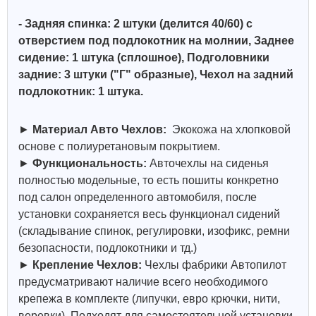
- Задняя спинка: 2 штуки (делится 40/60) с
отверстием под подлокотник на молнии, Заднее
сидение: 1 штука (сплошное),
Подголовники
задние: 3 штуки ("Г" образные),
Чехол на задний
подлокотник: 1 штука.
►
Материал Авто Чехлов:
Экокожа на хлопковой
основе с полиуретановым покрытием.
►
Функциональность:
Авточехлы на сиденья
полностью модельные, то есть пошиты конкретно
под салон определенного автомобиля, после
установки сохраняется весь функционал сидений
(складывание спинок, регулировки, изофикс, ремни
безопасности, подлокотники и тд.)
►
Крепление Чехлов:
Чехлы фабрики Автопилот
предусматривают наличие всего необходимого
крепежа в комплекте (липучки, евро крючки, нити,
веревки). Подходят для самостоятельной установки