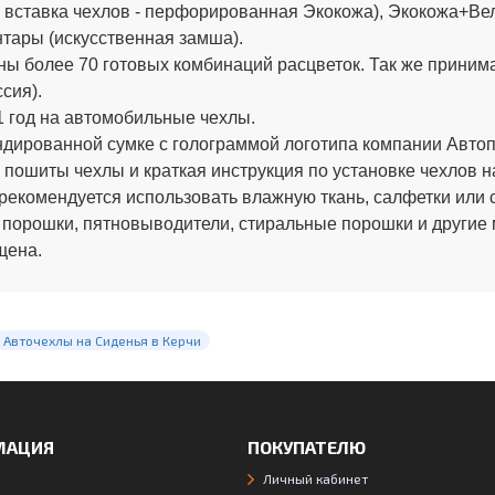
вставка чехлов - перфорированная Экокожа), Экокожа+Вел
тары (искусственная замша).
ы более 70 готовых комбинаций расцветок. Так же приним
сия).
 год на автомобильные чехлы.
ированной сумке с голограммой логотипа компании Автопи
 пошиты чехлы и краткая инструкция по установке чехлов н
рекомендуется использовать влажную ткань, салфетки или 
 порошки, пятновыводители, стиральные порошки и другие
щена.
Авточехлы на Сиденья в Керчи
МАЦИЯ
ПОКУПАТЕЛЮ
Личный кабинет