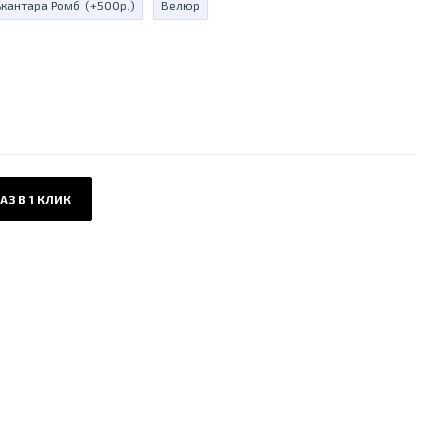
ькантара Ромб
(+500р.)
Велюр
АЗ В 1 КЛИК