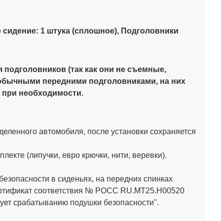
е сидение: 1 штука (сплошное), Подголовники
я подголовников (так как они не съемные,
с обычными передними подголовниками, на них
у при необходимости.
деленного автомобиля, после установки сохраняется
кте (липучки, евро крючки, нити, веревки).
зопасности в сиденьях, на передних спинках
Сертификат соответствия № РОСС RU.МТ25.Н00520
ет срабатыванию подушки безопасности".