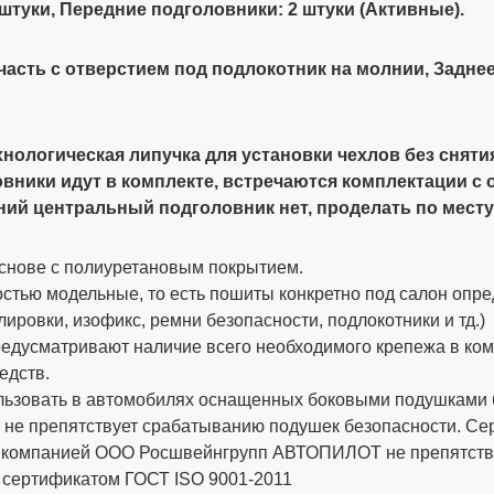
 штуки, Передние подголовники: 2 штуки (Активные).
часть с отверстием под подлокотник на молнии
, Задне
хнологическая липучка для установки чехлов без сняти
овники идут в комплекте, встречаются комплектации 
дний центральный подголовник нет, проделать по мест
снове с полиуретановым покрытием.
стью модельные, то есть пошиты конкретно под салон опре
ировки, изофикс, ремни безопасности, подлокотники и тд.)
дусматривают наличие всего необходимого крепежа в компле
едств.
ьзовать в автомобилях оснащенных боковыми подушками бе
 не препятствует срабатыванию подушек безопасности. 
х компанией ООО Росшвейнгрупп АВТОПИЛОТ не препятству
 сертификатом ГОСТ ISO 9001-2011