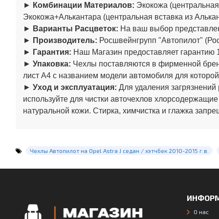
►
Комбинации Материалов:
Экокожа (центральная 
Экокожа+Алькантара (центральная вставка из Алькан
►
Варианты Расцветок:
На ваш выбор представлен
►
Производитель:
Росшвейнгрупп "Автопилот" (Рос
►
Гарантия:
Наш Магазин предоставляет гарантию 1
►
Упаковка:
Чехлы поставляются в фирменной бренд
лист А4 с названием модели автомобиля для которой
►
Уход и эксплуатация:
Для удаления загрязнений 
используйте для чистки авточехлов хлорсодержащие
натуральной кожи. Стирка, химчистка и глажка запре
Чехлы Автопилот на Opel Astra J седан / хэтчбек 2010-2015 г.в.
ИНФОР
О нас