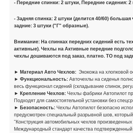
- Передние спинки: 2 штуки, Передние сидения: 2
- Задняя спинка: 2 штуки (делится 40/60)
большая 
задние: 3 штуки ("Г" образные)
.
Внимание:
На спинках передних сидений есть те
активные). Чехлы на Активные передние подгол
чехлы дошиваются под заказ, платно. ТО под за
►
Материал Авто Чехлов:
Экокожа на хлопковой о
►
Функциональность:
Авточехлы на сиденья полно
весь функционал сидений (складывание спинок, регул
►
Крепление Чехлов:
Чехлы фабрики Автопилот пре
Подходят для самостоятельной установки без спецср
►
Безопасность:
Чехлы Автопилот безопасно испол
предусмотрен специальный разрывной шов, который
"Конструкция автомобильных чехлов произведенны
Международный стандарт качества подтвержденный