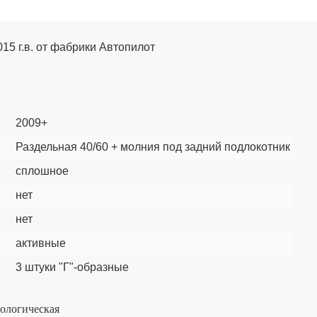
015 г.в. от фабрики Автопилот
2009+
Раздельная 40/60 + молния под задний подлокотник
сплошное
нет
нет
активные
3 штуки "Г"-образные
нологическая