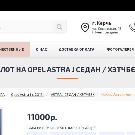
г. Керчь
ул. Советская, 15
(Пункт Выдачи)
ЧЕСТВЕННЫЕ
О НАС
ДОСТАВКА ОПЛАТА
ФОТОГАЛЕРЕЯ
Т НА OPEL ASTRA J СЕДАН / ХЭТЧБЕК
TRA
Opel Astra J с 2011+
ASTRA J СЕДАН / ХЭТЧБЕК
Чехлы Автопилот на 
11000р.
ВЫБЕРИТЕ МАТЕРИАЛ (ОБЯЗАТЕЛЬНО)