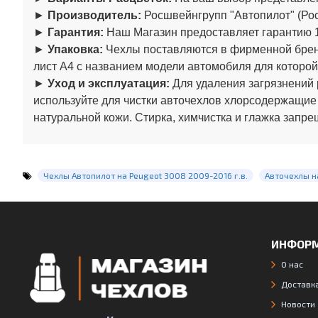
►
Производитель:
Росшвейнгрупп "Автопилот" (Рос
►
Гарантия:
Наш Магазин предоставляет гарантию 1
►
Упаковка:
Чехлы поставляются в фирменной бренд
лист А4 с названием модели автомобиля для которой
►
Уход и эксплуатация:
Для удаления загрязнений 
используйте для чистки авточехлов хлорсодержащие
натуральной кожи. Стирка, химчистка и глажка запре
Чехлы Автопилот на Peugeot 3008 2009-2016 г.в.
Авточехлы н
ИНФОР
О нас
Доставка
Новости