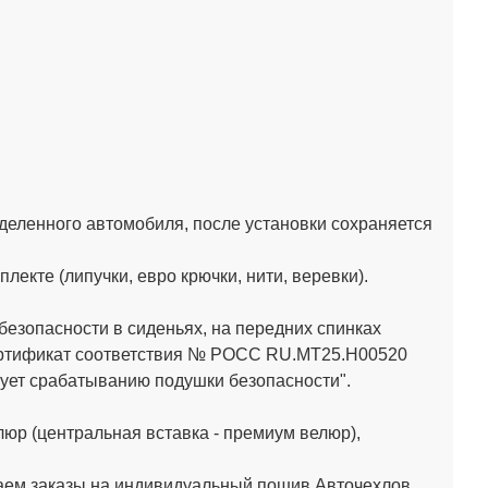
деленного автомобиля, после установки сохраняется
кте (липучки, евро крючки, нити, веревки).
зопасности в сиденьях, на передних спинках
Сертификат соответствия № РОСС RU.МТ25.Н00520
ет срабатыванию подушки безопасности".
юр (центральная вставка - премиум велюр),
аем заказы на индивидуальный пошив Авточехлов.