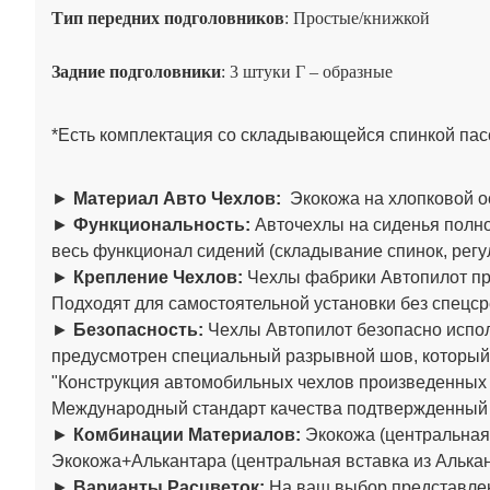
Тип передних подголовников
: Простые/книжкой
Задние подголовники
: 3 штуки Г – образные
*Есть комплектация со складывающейся спинкой пасс
►
Материал Авто Чехлов:
Экокожа на хлопковой о
►
Функциональность:
Авточехлы на сиденья полно
весь функционал сидений (складывание спинок, регул
►
Крепление Чехлов:
Чехлы фабрики Автопилот пре
Подходят для самостоятельной установки без спецср
►
Безопасность:
Чехлы Автопилот безопасно испол
предусмотрен специальный разрывной шов, который
"Конструкция автомобильных чехлов произведенны
Международный стандарт качества подтвержденный
►
Комбинации Материалов:
Экокожа (центральная 
Экокожа+Алькантара (центральная вставка из Алькан
►
Варианты Расцветок:
На ваш выбор представлен