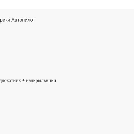
брики Автопилот
подлокотник + надкрыльники