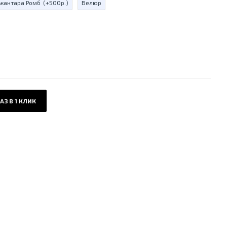
ькантара Ромб
(+500р.)
Велюр
АЗ В 1 КЛИК