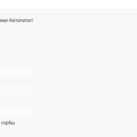
рики Автопилот
 горбы