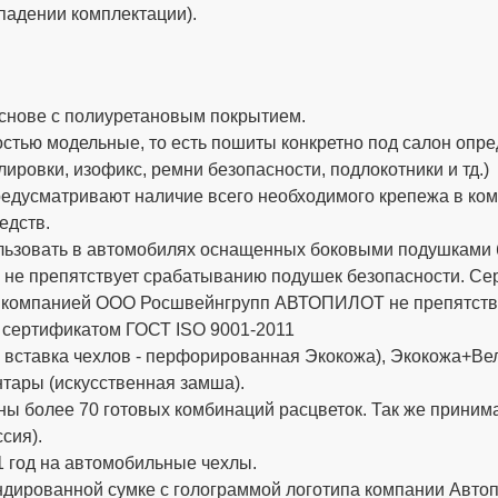
падении комплектации).
снове с полиуретановым покрытием.
стью модельные, то есть пошиты конкретно под салон опре
ировки, изофикс, ремни безопасности, подлокотники и тд.)
дусматривают наличие всего необходимого крепежа в компле
едств.
ьзовать в автомобилях оснащенных боковыми подушками бе
 не препятствует срабатыванию подушек безопасности. 
х компанией ООО Росшвейнгрупп АВТОПИЛОТ не препятству
 сертификатом ГОСТ ISO 9001-2011
вставка чехлов - перфорированная Экокожа), Экокожа+Вел
тары (искусственная замша).
ы более 70 готовых комбинаций расцветок. Так же приним
сия).
 год на автомобильные чехлы.
ированной сумке с голограммой логотипа компании Автопи