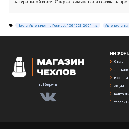
натуральной кожи. Стирка, химчистка и глажка запре
Чехлы Автопилот на Peugeot 406 1995-2004 г.в.
Авточехлы на
ИНФОР
О нас
Доставка
Новости
г. Керчь
Акции
Контакт
Условия