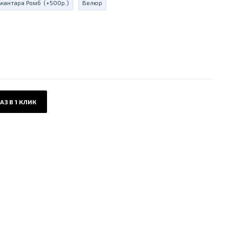
ькантара Ромб
(+500р.)
Велюр
АЗ В 1 КЛИК