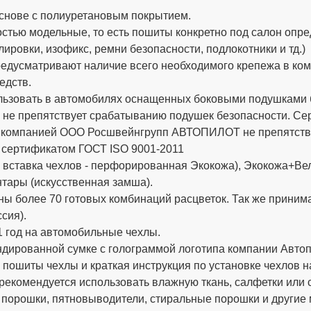
снове с полиуретановым покрытием.
стью модельные, то есть пошиты конкретно под салон опре
ировки, изофикс, ремни безопасности, подлокотники и тд.)
дусматривают наличие всего необходимого крепежа в компле
едств.
ьзовать в автомобилях оснащенных боковыми подушками бе
 не препятствует срабатыванию подушек безопасности. 
х компанией ООО Росшвейнгрупп АВТОПИЛОТ не препятству
 сертификатом ГОСТ ISO 9001-2011
вставка чехлов - перфорированная Экокожа), Экокожа+Вел
тары (искусственная замша).
ы более 70 готовых комбинаций расцветок. Так же приним
сия).
 год на автомобильные чехлы.
ированной сумке с голограммой логотипа компании Автопи
 пошиты чехлы и краткая инструкция по установке чехлов н
рекомендуется использовать влажную ткань, салфетки или 
 порошки, пятновыводители, стиральные порошки и другие