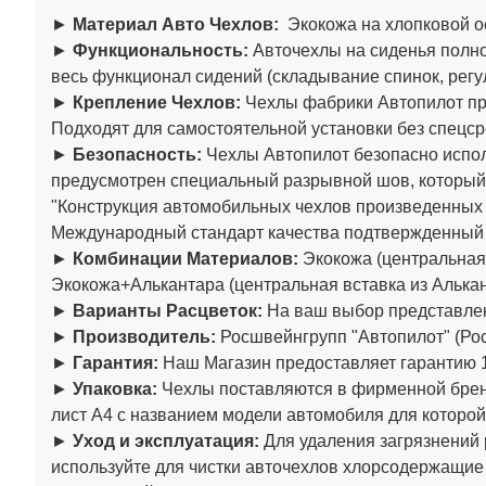
►
Материал Авто Чехлов:
Экокожа на хлопковой о
►
Функциональность:
Авточехлы на сиденья полно
весь функционал сидений (складывание спинок, регул
►
Крепление Чехлов:
Чехлы фабрики Автопилот пре
Подходят для самостоятельной установки без спецср
►
Безопасность:
Чехлы Автопилот безопасно испол
предусмотрен специальный разрывной шов, который
"Конструкция автомобильных чехлов произведенны
Международный стандарт качества подтвержденный
►
Комбинации Материалов:
Экокожа (центральная 
Экокожа+Алькантара (центральная вставка из Алькан
►
Варианты Расцветок:
На ваш выбор представлен
►
Производитель:
Росшвейнгрупп "Автопилот" (Рос
►
Гарантия:
Наш Магазин предоставляет гарантию 1
►
Упаковка:
Чехлы поставляются в фирменной бренд
лист А4 с названием модели автомобиля для которой
►
Уход и эксплуатация:
Для удаления загрязнений 
используйте для чистки авточехлов хлорсодержащие