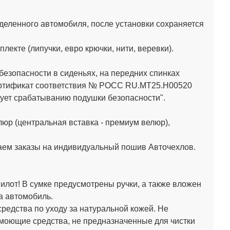
деленного автомобиля, после установки сохраняется
кте (липучки, евро крючки, нити, веревки).
зопасности в сиденьях, на передних спинках
Сертификат соответствия № РОСС RU.МТ25.Н00520
ет срабатыванию подушки безопасности".
юр (центральная вставка - премиум велюр),
аем заказы на индивидуальный пошив Авточехлов.
лот! В сумке предусмотрены ручки, а также вложен
а автомобиль.
средства по уходу за натуральной кожей.
Не
 моющие средства, не предназначенные для чистки