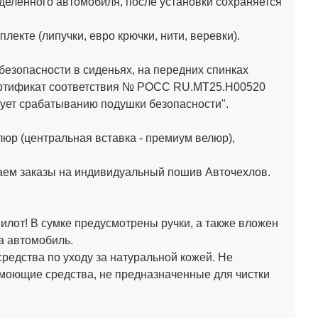
деленного автомобиля, после установки сохраняется
кте (липучки, евро крючки, нити, веревки).
зопасности в сиденьях, на передних спинках
Сертификат соответствия № РОСС RU.МТ25.Н00520
ет срабатыванию подушки безопасности".
юр (центральная вставка - премиум велюр),
аем заказы на индивидуальный пошив Авточехлов.
лот! В сумке предусмотрены ручки, а также вложен
а автомобиль.
средства по уходу за натуральной кожей.
Не
 моющие средства, не предназначенные для чистки