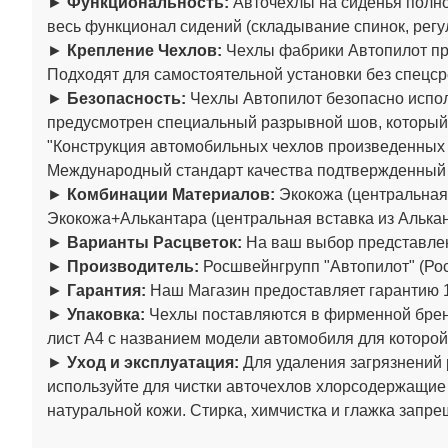
►
Функциональность:
Авточехлы на сиденья полно
весь функционал сидений (складывание спинок, регул
►
Крепление Чехлов:
Чехлы фабрики Автопилот пре
Подходят для самостоятельной установки без спецср
►
Безопасность:
Чехлы Автопилот безопасно испол
предусмотрен специальный разрывной шов, который
"Конструкция автомобильных чехлов произведенны
Международный стандарт качества подтвержденный
►
Комбинации Материалов:
Экокожа (центральная 
Экокожа+Алькантара (центральная вставка из Алькан
►
Варианты Расцветок:
На ваш выбор представлен
►
Производитель:
Росшвейнгрупп "Автопилот" (Рос
►
Гарантия:
Наш Магазин предоставляет гарантию 1
►
Упаковка:
Чехлы поставляются в фирменной бренд
лист А4 с названием модели автомобиля для которой
►
Уход и эксплуатация:
Для удаления загрязнений 
используйте для чистки авточехлов хлорсодержащие
натуральной кожи. Стирка, химчистка и глажка запре