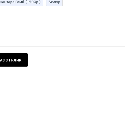
ькантара Ромб
(+500р.)
Велюр
АЗ В 1 КЛИК