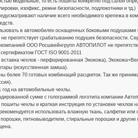
стью модельные, то есть пошиты конкретно под салон опре
ировки, изофикс, ремни безопасности, подлокотники и тд.)
дусматривают наличие всего необходимого крепежа в компле
едств.
ьзовать в автомобилях оснащенных боковыми подушками бе
 не препятствует срабатыванию подушек безопасности. 
х компанией ООО Росшвейнгрупп АВТОПИЛОТ не препятству
 сертификатом ГОСТ ISO 9001-2011
вставка чехлов - перфорированная Экокожа), Экокожа+Вел
тары (искусственная замша).
ы более 70 готовых комбинаций расцветок. Так же приним
сия).
 год на автомобильные чехлы.
ированной сумке с голограммой логотипа компании Автопи
 пошиты чехлы и краткая инструкция по установке чехлов н
рекомендуется использовать влажную ткань, салфетки или 
 порошки, пятновыводители, стиральные порошки и другие
щена.