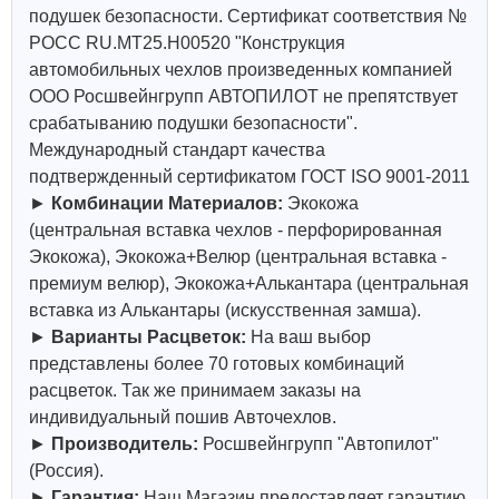
подушек безопасности. Сертификат соответствия №
РОСС RU.МТ25.Н00520 "Конструкция
автомобильных чехлов произведенных компанией
ООО Росшвейнгрупп АВТОПИЛОТ не препятствует
срабатыванию подушки безопасности".
Международный стандарт качества
подтвержденный сертификатом ГОСТ ISO 9001-2011
►
Комбинации Материалов:
Экокожа
(центральная вставка чехлов - перфорированная
Экокожа), Экокожа+Велюр (центральная вставка -
премиум велюр), Экокожа+Алькантара (центральная
вставка из Алькантары (искусственная замша).
►
Варианты Расцветок:
На ваш выбор
представлены более 70 готовых комбинаций
расцветок. Так же принимаем заказы на
индивидуальный пошив Авточехлов.
►
Производитель:
Росшвейнгрупп "Автопилот"
(Россия).
►
Гарантия:
Наш Магазин предоставляет гарантию