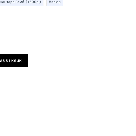
ькантара Ромб
(+500р.)
Велюр
АЗ В 1 КЛИК