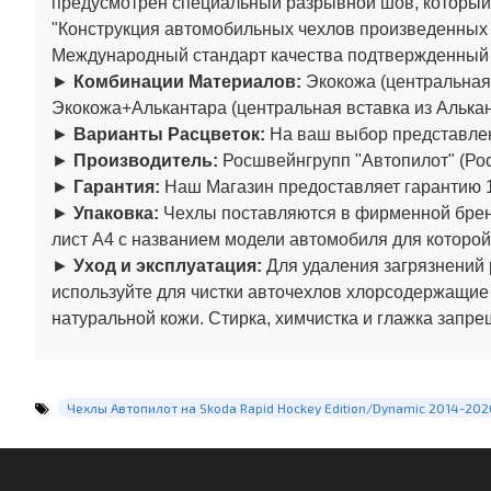
предусмотрен специальный разрывной шов, который
"Конструкция автомобильных чехлов произведенны
Международный стандарт качества подтвержденный
►
Комбинации Материалов:
Экокожа (центральная 
Экокожа+Алькантара (центральная вставка из Алькан
►
Варианты Расцветок:
На ваш выбор представлен
►
Производитель:
Росшвейнгрупп "Автопилот" (Рос
►
Гарантия:
Наш Магазин предоставляет гарантию 1
►
Упаковка:
Чехлы поставляются в фирменной бренд
лист А4 с названием модели автомобиля для которой
►
Уход и эксплуатация:
Для удаления загрязнений 
используйте для чистки авточехлов хлорсодержащие
натуральной кожи. Стирка, химчистка и глажка запре
Чехлы Автопилот на Skoda Rapid Hockey Edition/Dynamic 2014-2020