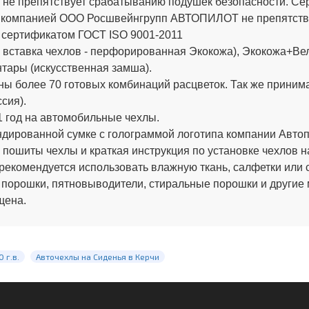
 не препятствует срабатыванию подушек безопасности. 
х компанией ООО Росшвейнгрупп АВТОПИЛОТ не препятству
 сертификатом ГОСТ ISO 9001-2011
вставка чехлов - перфорированная Экокожа), Экокожа+Вел
тары (искусственная замша).
ы более 70 готовых комбинаций расцветок. Так же приним
сия).
 год на автомобильные чехлы.
ированной сумке с голограммой логотипа компании Автопи
 пошиты чехлы и краткая инструкция по установке чехлов н
рекомендуется использовать влажную ткань, салфетки или 
 порошки, пятновыводители, стиральные порошки и другие
щена.
 г.в.
Авточехлы на Сиденья в Керчи