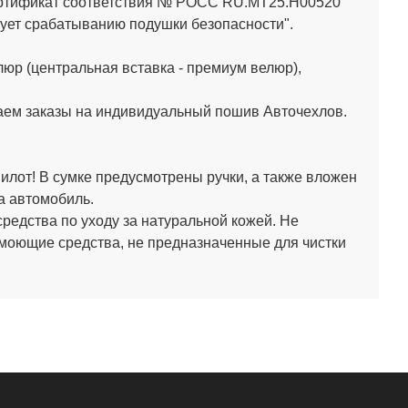
Сертификат соответствия № РОСС RU.МТ25.Н00520
ет срабатыванию подушки безопасности".
юр (центральная вставка - премиум велюр),
аем заказы на индивидуальный пошив Авточехлов.
лот! В сумке предусмотрены ручки, а также вложен
а автомобиль.
средства по уходу за натуральной кожей.
Не
 моющие средства, не предназначенные для чистки