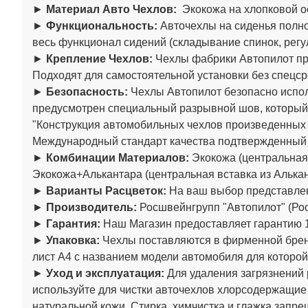
►
Материал Авто Чехлов:
Экокожа на хлопковой о
►
Функциональность:
Авточехлы на сиденья полно
весь функционал сидений (складывание спинок, регул
►
Крепление Чехлов:
Чехлы фабрики Автопилот пре
Подходят для самостоятельной установки без спецср
►
Безопасность:
Чехлы Автопилот безопасно испол
предусмотрен специальный разрывной шов, который
"Конструкция автомобильных чехлов произведенны
Международный стандарт качества подтвержденный
►
Комбинации Материалов:
Экокожа (центральная 
Экокожа+Алькантара (центральная вставка из Алькан
►
Варианты Расцветок:
На ваш выбор представлен
►
Производитель:
Росшвейнгрупп "Автопилот" (Рос
►
Гарантия:
Наш Магазин предоставляет гарантию 1
►
Упаковка:
Чехлы поставляются в фирменной бренд
лист А4 с названием модели автомобиля для которой
►
Уход и эксплуатация:
Для удаления загрязнений 
используйте для чистки авточехлов хлорсодержащие
натуральной кожи. Стирка, химчистка и глажка запре