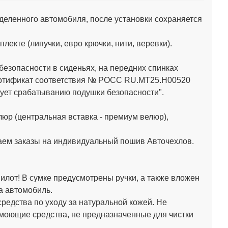
деленного автомобиля, после установки сохраняется
кте (липучки, евро крючки, нити, веревки).
зопасности в сиденьях, на передних спинках
Сертификат соответствия № РОСС RU.МТ25.Н00520
ет срабатыванию подушки безопасности".
юр (центральная вставка - премиум велюр),
аем заказы на индивидуальный пошив Авточехлов.
лот! В сумке предусмотрены ручки, а также вложен
а автомобиль.
средства по уходу за натуральной кожей.
Не
 моющие средства, не предназначенные для чистки