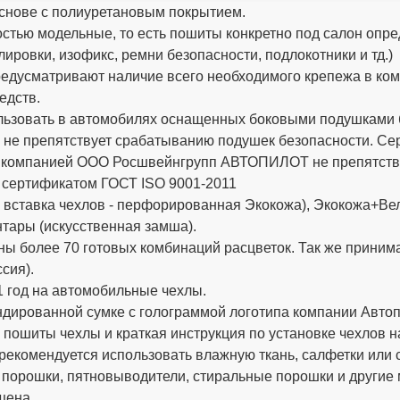
снове с полиуретановым покрытием.
стью модельные, то есть пошиты конкретно под салон опре
ировки, изофикс, ремни безопасности, подлокотники и тд.)
дусматривают наличие всего необходимого крепежа в компле
едств.
ьзовать в автомобилях оснащенных боковыми подушками бе
 не препятствует срабатыванию подушек безопасности. 
х компанией ООО Росшвейнгрупп АВТОПИЛОТ не препятству
 сертификатом ГОСТ ISO 9001-2011
вставка чехлов - перфорированная Экокожа), Экокожа+Вел
тары (искусственная замша).
ы более 70 готовых комбинаций расцветок. Так же приним
сия).
 год на автомобильные чехлы.
ированной сумке с голограммой логотипа компании Автопи
 пошиты чехлы и краткая инструкция по установке чехлов н
рекомендуется использовать влажную ткань, салфетки или 
 порошки, пятновыводители, стиральные порошки и другие
щена.