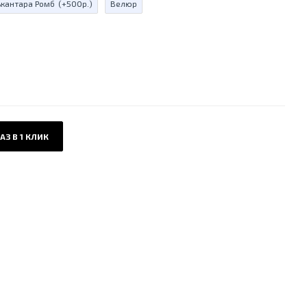
ькантара Ромб
(+500р.)
Велюр
АЗ В 1 КЛИК