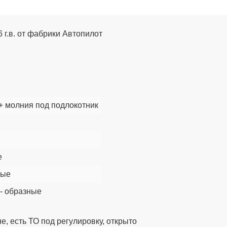
 г.в. от фабрики Автопилот
 молния под подлокотник
е
ные
 - образные
е, есть ТО под регулировку, открыто