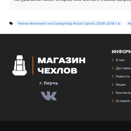
Чехлы Автопилот на SsangYong Actyon Sports 2006-2016 г.в.
А
ИНФОР
О нас
Доставка
Новости
г. Керчь
Акции
Контакт
Условия