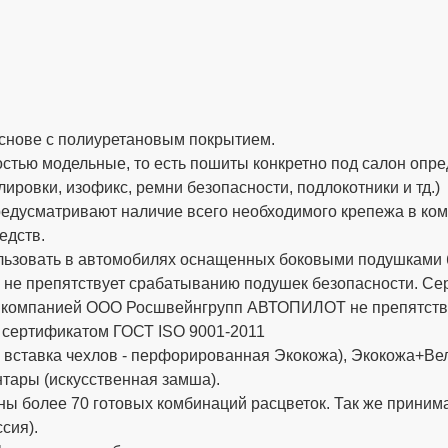
снове с полиуретановым покрытием.
стью модельные, то есть пошиты конкретно под салон опре
ировки, изофикс, ремни безопасности, подлокотники и тд.)
дусматривают наличие всего необходимого крепежа в компле
едств.
ьзовать в автомобилях оснащенных боковыми подушками бе
 не препятствует срабатыванию подушек безопасности. 
х компанией ООО Росшвейнгрупп АВТОПИЛОТ не препятству
 сертификатом ГОСТ ISO 9001-2011
вставка чехлов - перфорированная Экокожа), Экокожа+Вел
тары (искусственная замша).
ы более 70 готовых комбинаций расцветок. Так же приним
сия).