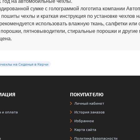
 год на автомобильные чехлы.
ированной сумке с голограммой логотипа компании Автопи
 пошиты чехлы и краткая инструкция по установке чехлов н
рекомендуется использовать влажную ткань, салфетки или 
 порошки, пятновыводители, стиральные порошки и другие
щена.
очехлы на Сиденья в Керчи
МАЦИЯ
ПОКУПАТЕЛЮ
Личный кабинет
 и оплата
История заказов
Избранное
Карта сайта
ы
Политика Безопасности