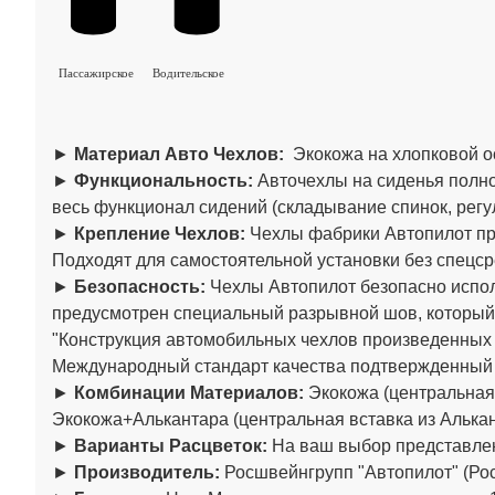
Пассажирское
Водительское
►
Материал Авто Чехлов:
Экокожа на хлопковой о
►
Функциональность:
Авточехлы на сиденья полно
весь функционал сидений (складывание спинок, регул
►
Крепление Чехлов:
Чехлы фабрики Автопилот пре
Подходят для самостоятельной установки без спецср
►
Безопасность:
Чехлы Автопилот безопасно испол
предусмотрен специальный разрывной шов, который
"Конструкция автомобильных чехлов произведенны
Международный стандарт качества подтвержденный
►
Комбинации Материалов:
Экокожа (центральная 
Экокожа+Алькантара (центральная вставка из Алькан
►
Варианты Расцветок:
На ваш выбор представлен
►
Производитель:
Росшвейнгрупп "Автопилот" (Рос