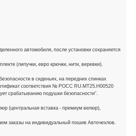
деленного автомобиля, после установки сохраняется
кте (липучки, евро крючки, нити, веревки).
зопасности в сиденьях, на передних спинках
Сертификат соответствия № РОСС RU.МТ25.Н00520
ет срабатыванию подушки безопасности".
юр (центральная вставка - премиум велюр),
аем заказы на индивидуальный пошив Авточехлов.