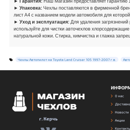
►
Гарантия:
Наш Магазин предоставляет гарантию 1
►
Упаковка:
Чехлы поставляются в фирменной бренд
лист А4 с названием модели автомобиля для которой
►
Уход и эксплуатация:
Для удаления загрязнений 
используйте для чистки авточехлов хлорсодержащие
натуральной кожи. Стирка, химчистка и глажка запре
Чехлы Автопилот на Toyota Land Cruiser 105 1997-2007 г.в.
Авт
ИНФОР
О нас
Доставка
Новости
г. Керчь
Акции
Контакт