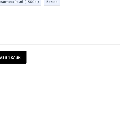
ькантара Ромб
(+500р.)
Велюр
АЗ В 1 КЛИК