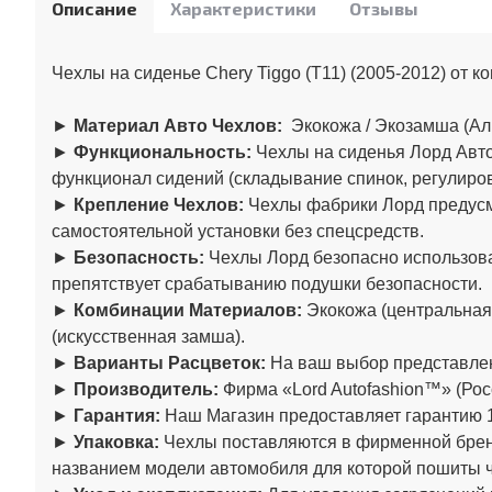
Описание
Характеристики
Отзывы
Чехлы на сиденье Chery Tiggo (Т11) (2005-2012) от к
►
Материал Авто Чехлов:
Экокожа / Экозамша (Ал
►
Функциональность:
Чехлы на сиденья Лорд Авто
функционал сидений (складывание спинок, регулировк
►
Крепление Чехлов:
Чехлы фабрики Лорд предусма
самостоятельной установки без спецсредств.
►
Безопасность:
Чехлы Лорд безопасно использова
препятствует срабатыванию подушки безопасности.
►
Комбинации Материалов:
Экокожа (центральная
(искусственная замша).
►
Варианты Расцветок:
На ваш выбор представлен
►
Производитель:
Фирма «Lord Autofashion™» (Рос
►
Гарантия:
Наш Магазин предоставляет гарантию 1
►
Упаковка:
Чехлы поставляются в фирменной бренд
названием модели автомобиля для которой пошиты 