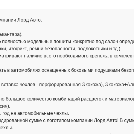
омпании Лорд Авто.
ькантара).
 полностью модельные,пошиты конкретно под салон определ
и, изофикс, ремни безопасности, подлокотники и тд.)
тривают наличие всего необходимого крепежа в комплекте (
ть в автомобилях оснащенных боковыми подушками безопа
 вставка чехлов - перфорированная Экокожа), Экокожа+Аль
о большое количество комбинаций расцветок и материало
сия).
 год на автомобильные чехлы.
ированной сумке с логотипом компании Лорд Авто! В сумке
чехлы.