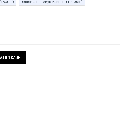
(+300р.)
Экокожа Премиум Байрон
(+9000р.)
АЗ В 1 КЛИК