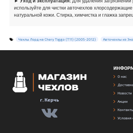
►
Уход и эксплуатация:
Для удаления загрязнений 
используйте для чистки авточехлов хлорсодержащие
натуральной кожи. Стирка, химчистка и глажка запре
Чехлы Лорд на Chery Tiggo (Т11) (2005-2012)
Авточехлы из Эк
ИНФОР
О нас
Доставка
Новости
г. Керчь
Акции
Контакт
Условия