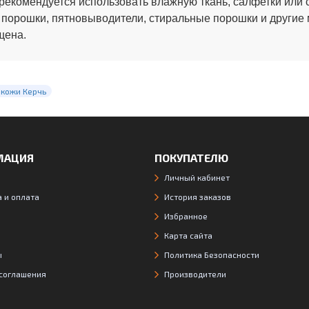
рекомендуется использовать влажную ткань, салфетки или 
 порошки, пятновыводители, стиральные порошки и другие
щена.
окожи Керчь
МАЦИЯ
ПОКУПАТЕЛЮ
Личный кабинет
 и оплата
История заказов
Избранное
Карта сайта
ы
Политика Безопасности
 соглашения
Производители