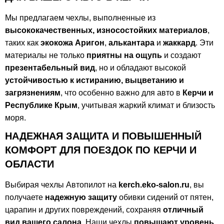
Мы предлагаем чехлы, выполненные из
высококачественных, износостойких материалов
,
таких как
экокожа Аригон
,
алькантара
и
жаккард
. Эти
материалы не только
приятны на ощупь
и создают
презентабельный вид
, но и обладают высокой
устойчивостью к истиранию, выцветанию и
загрязнениям
, что особенно важно для авто в
Керчи и
Республике Крым
, учитывая жаркий климат и близость
моря.
НАДЕЖНАЯ ЗАЩИТА И ПОВЫШЕННЫЙ
КОМФОРТ ДЛЯ ПОЕЗДОК ПО КЕРЧИ И
ОБЛАСТИ
Выбирая чехлы Автопилот на
kerch.eko-salon.ru
, вы
получаете
надежную защиту
обивки сидений от пятен,
царапин и других повреждений, сохраняя
отличный
вид вашего салона
. Наши чехлы
повышают уровень